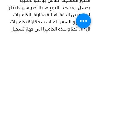
الصور المسجلة. تقاس جودتها بالميجا 
بكسل. يعد هذا النوع هو الاكثر شيوعا نظرا 
لجمعه بين الدقة العالية مقارنة بالكاميرات 
الانالوج و السعر المناسب مقارنة بكاميرات 
ال IP . تحتاج هذه الكاميرا الي جهاز تسجيل 
من نوع DVR  .
كاميرا ديجيتال اي بي تعتمد علي كابلات 
Ethernet (كابلات الانترنت) :
تستخدم كاميرات بروتوكول الإنترنت (IP) 
التكنولوجيا الرقمية لإرسال البيانات 
واستقبالها. تتميز بالدقة العالية والمميزات 
المتقدمة. يمكن أن تكون كاميرات IP سلكية 
أو لاسلكية وتستخدم بشكل شائع 
لتطبيقات المراقبة الاحترافية حيث يكون 
لوضوح الصورة وتكامل الشبكة أهمية 
قصوى. يوجد انواع من هذه الكاميرا تعمل 
دون الحاجة لجهاز تسجيل اما الانواع التي 
تحتاج جهاز تسجيل فتحتاج جهاز من نوع NVR .
كاميرات لاسلكية: