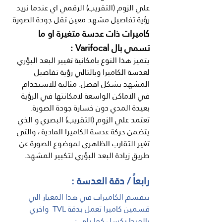
علي الزوم (التقريب) الرقمي اي عندما نريد 
رؤية تفاصيل مشهد معين تقل جودة الصورة.
كاميرات ذات عدسة متغيرة او ما 
تسمي بال Varifocal :
يتميز هذا النوع بامكانية تغيير البعد البؤري 
لعدسة الكاميرا وبالتالي رؤية تفاصيل 
المشهد بشكل افضل. مثالية للاستخدام 
في الاماكن الواسعة لامكانتها في الرؤية 
بعيدة المدي دون خسارة جودة الصورة. 
تعتمد علي الزوم (التقريب) البصري و الذي 
يتضمن حركة عدسة الكاميرا المادية ، والتي 
تغير التقارب الظاهري لموضوع الصورة عن 
طريق زيادة البعد البؤري لتكبير المشهد.
رابعاً / دقة العدسة :
تنقسم الكاميرات في هذا المعيار الي 
قسمين كاميرا تعمل بدقة TVL  واخري 
بالميجا بكسل كما يلي :