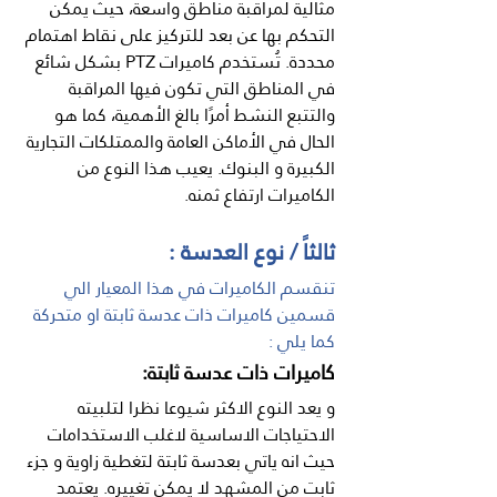
مثالية لمراقبة مناطق واسعة، حيث يمكن 
التحكم بها عن بعد للتركيز على نقاط اهتمام 
محددة. تُستخدم كاميرات PTZ بشكل شائع 
في المناطق التي تكون فيها المراقبة 
والتتبع النشط أمرًا بالغ الأهمية، كما هو 
الحال في الأماكن العامة والممتلكات التجارية 
الكبيرة و البنوك. يعيب هذا النوع من 
الكاميرات ارتفاع ثمنه.
ثالثاً / نوع العدسة :
تنقسم الكاميرات في هذا المعيار الي 
قسمين كاميرات ذات عدسة ثابتة او متحركة 
كما يلي :
كاميرات ذات عدسة ثابتة:
و يعد النوع الاكثر شيوعا نظرا لتلبيته 
الاحتياجات الاساسية لاغلب الاستخدامات 
حيث انه ياتي بعدسة ثابتة لتغطية زاوية و جزء 
ثابت من المشهد لا يمكن تغييره. يعتمد 